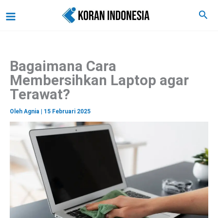
C
Lewati
Main
Cari
a
ke
r
Menu
i
konten
Bagaimana Cara
Membersihkan Laptop agar
Terawat?
Oleh
Agnia
|
15 Februari 2025