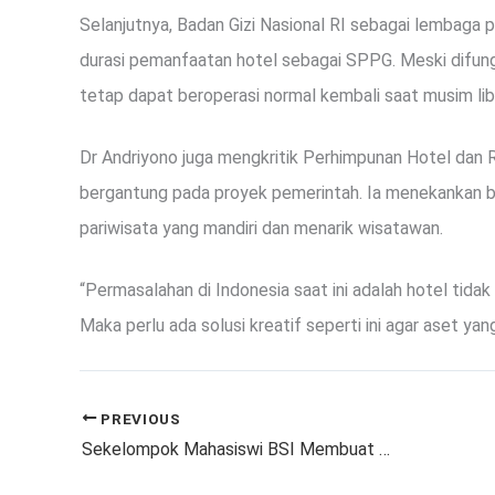
Selanjutnya, Badan Gizi Nasional RI sebagai lembaga 
durasi pemanfaatan hotel sebagai SPPG. Meski difun
tetap dapat beroperasi normal kembali saat musim lib
Dr Andriyono juga mengkritik Perhimpunan Hotel dan 
bergantung pada proyek pemerintah. Ia menekankan ba
pariwisata yang mandiri dan menarik wisatawan.
“Permasalahan di Indonesia saat ini adalah hotel tidak
Maka perlu ada solusi kreatif seperti ini agar aset ya
PREVIOUS
Sekelompok Mahasiswi BSI Membuat Website Pengaduan Masyarakat untuk Desa Babakan Bogor