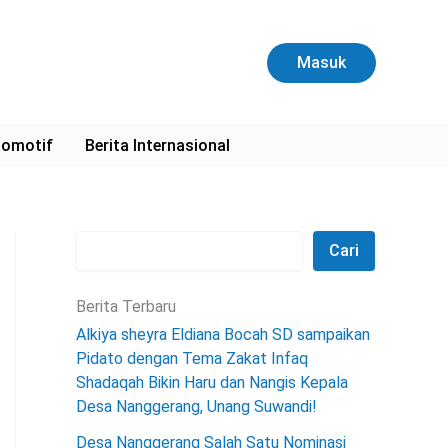
C
a
r
Masuk
i
omotif
Berita Internasional
Cari
Berita Terbaru
Alkiya sheyra Eldiana Bocah SD sampaikan
Pidato dengan Tema Zakat Infaq
Shadaqah Bikin Haru dan Nangis Kepala
Desa Nanggerang, Unang Suwandi!
Desa Nanggerang Salah Satu Nominasi