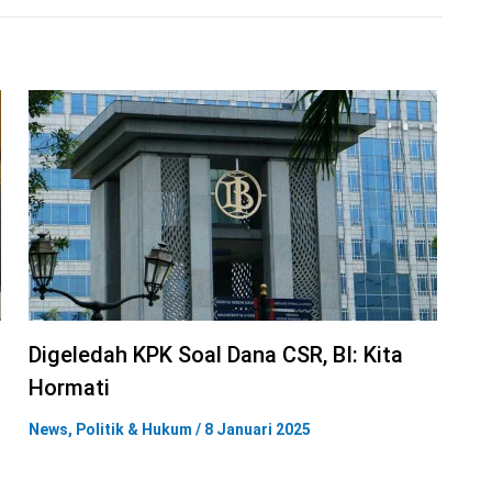
Digeledah KPK Soal Dana CSR, BI: Kita
Hormati
News
,
Politik & Hukum
/
8 Januari 2025