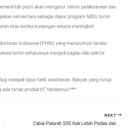
pemerintah pasti akan mengatur teknis pelaksanaan dan
gsikan sementara sebagai dapur program MBG, hotel
uran atau ketika kunjungan wisata meningkat.
Restoran Indonesia (PHRI) yang menurutnya terlalu
hwa hotel seharusnya menjadi bagian dari sektor
 lagi menjadi daya tarik wisatawan. Banyak yang tutup.
ng ada tetap produktif,”tandasnya.***
NEXT
Cabai Palurah 500 Kali Lebih Pedas dari Cabai Biasa, Simak Penjelasan Guru Besar Fakultas Pertanian IPB University, Prof Muhammad Syukur