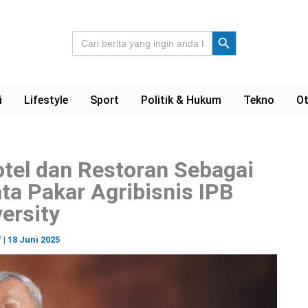
Search Button
Search
for:
i
Lifestyle
Sport
Politik & Hukum
Tekno
Ot
tel dan Restoran Sebagai
ta Pakar Agribisnis IPB
ersity
f
|
18 Juni 2025