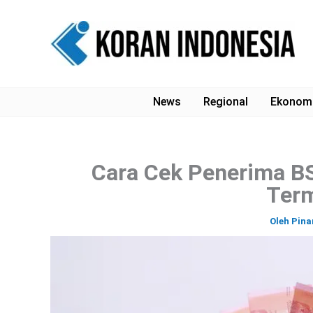
Lewati
ke
konten
News
Regional
Ekonom
Cara Cek Penerima BS
Ter
Oleh
Pina