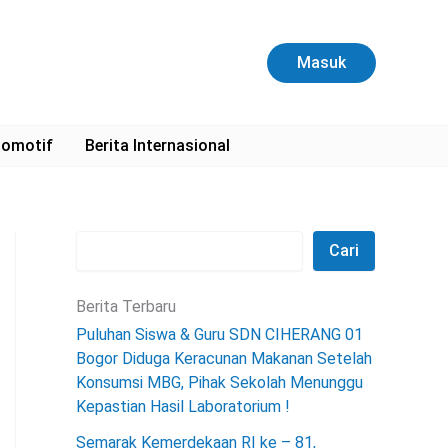
C
a
r
Masuk
i
omotif
Berita Internasional
Cari
Berita Terbaru
Puluhan Siswa & Guru SDN CIHERANG 01
Bogor Diduga Keracunan Makanan Setelah
Konsumsi MBG, Pihak Sekolah Menunggu
Kepastian Hasil Laboratorium !
Semarak Kemerdekaan RI ke – 81,