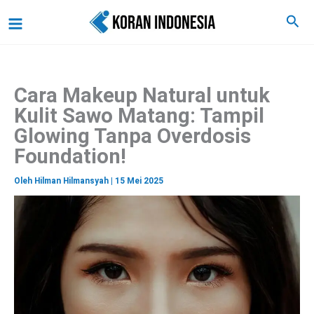
C
Lewati
Main
Cari
a
ke
r
Menu
i
konten
Cara Makeup Natural untuk
Kulit Sawo Matang: Tampil
Glowing Tanpa Overdosis
Foundation!
Oleh
Hilman Hilmansyah
|
15 Mei 2025