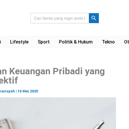
Search Button
Search
for:
i
Lifestyle
Sport
Politik & Hukum
Tekno
Ot
n Keuangan Pribadi yang
ektif
lmansyah
|
16 Mei 2025