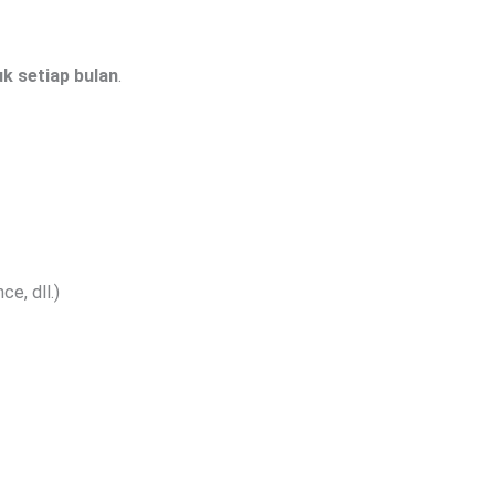
k setiap bulan
.
ce, dll.)