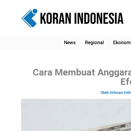
Lewati
ke
konten
News
Regional
Ekonom
Cara Membuat Anggara
Ef
Oleh
Hilman Hi