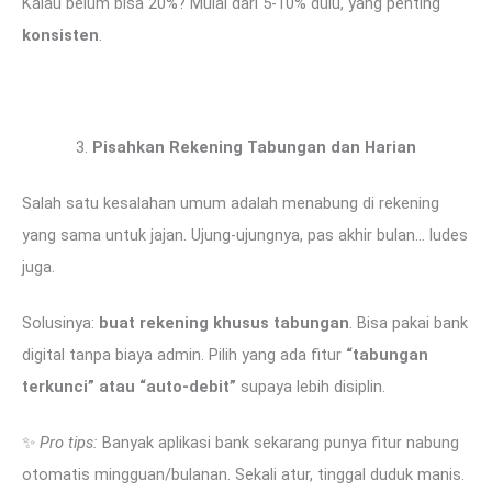
Kalau belum bisa 20%? Mulai dari 5-10% dulu, yang penting
konsisten
.
Pisahkan Rekening Tabungan dan Harian
Salah satu kesalahan umum adalah menabung di rekening
yang sama untuk jajan. Ujung-ujungnya, pas akhir bulan… ludes
juga.
Solusinya:
buat rekening khusus tabungan
. Bisa pakai bank
digital tanpa biaya admin. Pilih yang ada fitur
“tabungan
terkunci” atau “auto-debit”
supaya lebih disiplin.
✨
Pro tips:
Banyak aplikasi bank sekarang punya fitur nabung
otomatis mingguan/bulanan. Sekali atur, tinggal duduk manis.