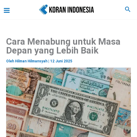
C
Lewati
Main
Cari
a
ke
r
Menu
i
konten
Cara Menabung untuk Masa
Depan yang Lebih Baik
Oleh
Hilman Hilmansyah
|
12 Juni 2025