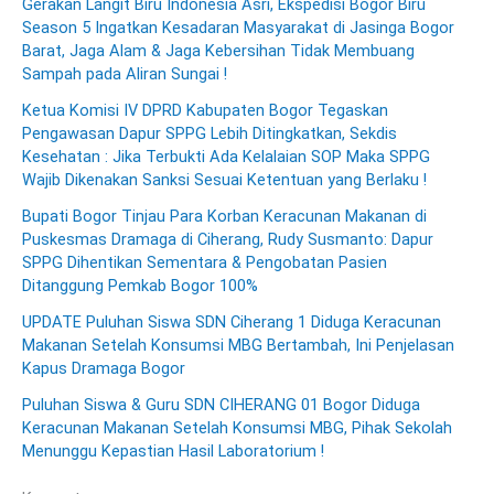
Gerakan Langit Biru Indonesia Asri, Ekspedisi Bogor Biru
Season 5 Ingatkan Kesadaran Masyarakat di Jasinga Bogor
Barat, Jaga Alam & Jaga Kebersihan Tidak Membuang
Sampah pada Aliran Sungai !
Ketua Komisi IV DPRD Kabupaten Bogor Tegaskan
Pengawasan Dapur SPPG Lebih Ditingkatkan, Sekdis
Kesehatan : Jika Terbukti Ada Kelalaian SOP Maka SPPG
Wajib Dikenakan Sanksi Sesuai Ketentuan yang Berlaku !
Bupati Bogor Tinjau Para Korban Keracunan Makanan di
Puskesmas Dramaga di Ciherang, Rudy Susmanto: Dapur
SPPG Dihentikan Sementara & Pengobatan Pasien
Ditanggung Pemkab Bogor 100%
UPDATE Puluhan Siswa SDN Ciherang 1 Diduga Keracunan
Makanan Setelah Konsumsi MBG Bertambah, Ini Penjelasan
Kapus Dramaga Bogor
Puluhan Siswa & Guru SDN CIHERANG 01 Bogor Diduga
Keracunan Makanan Setelah Konsumsi MBG, Pihak Sekolah
Menunggu Kepastian Hasil Laboratorium !