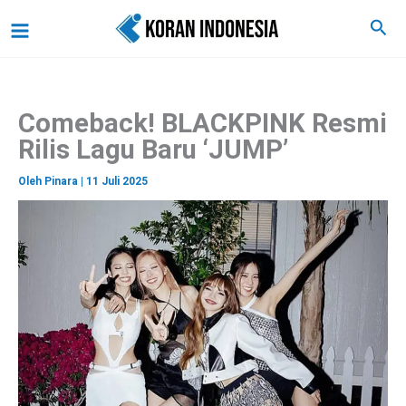
C
Lewati
Main
Cari
a
ke
r
Menu
i
konten
Comeback! BLACKPINK Resmi
Rilis Lagu Baru ‘JUMP’
Oleh
Pinara
|
11 Juli 2025