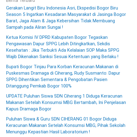
Berita Terbaru
Gerakan Langit Biru Indonesia Asri, Ekspedisi Bogor Biru
Season 5 Ingatkan Kesadaran Masyarakat di Jasinga Bogor
Barat, Jaga Alam & Jaga Kebersihan Tidak Membuang
Sampah pada Aliran Sungai !
Ketua Komisi IV DPRD Kabupaten Bogor Tegaskan
Pengawasan Dapur SPPG Lebih Ditingkatkan, Sekdis
Kesehatan : Jika Terbukti Ada Kelalaian SOP Maka SPPG
Wajib Dikenakan Sanksi Sesuai Ketentuan yang Berlaku !
Bupati Bogor Tinjau Para Korban Keracunan Makanan di
Puskesmas Dramaga di Ciherang, Rudy Susmanto: Dapur
SPPG Dihentikan Sementara & Pengobatan Pasien
Ditanggung Pemkab Bogor 100%
UPDATE Puluhan Siswa SDN Ciherang 1 Diduga Keracunan
Makanan Setelah Konsumsi MBG Bertambah, Ini Penjelasan
Kapus Dramaga Bogor
Puluhan Siswa & Guru SDN CIHERANG 01 Bogor Diduga
Keracunan Makanan Setelah Konsumsi MBG, Pihak Sekolah
Menunggu Kepastian Hasil Laboratorium !