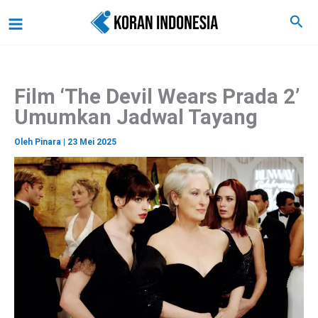
C
Lewati
Main
Cari
a
ke
r
Menu
i
konten
Film ‘The Devil Wears Prada 2’
Umumkan Jadwal Tayang
Oleh
Pinara
|
23 Mei 2025