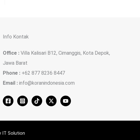
Info Kontak
Office :
Villa Kalisari B12, Cimanggis, Kota Depok,
Jawa Barat
Phone :
+62 877 8236 8447
Email :
info@koranindonesia.com
IT Solution