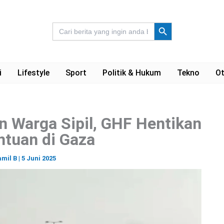
Search Button
Search
for:
i
Lifestyle
Sport
Politik & Hukum
Tekno
Ot
 Warga Sipil, GHF Hentikan
ntuan di Gaza
mil B
|
5 Juni 2025