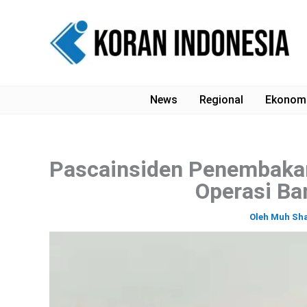
Lewati
ke
konten
News
Regional
Ekonom
Pascainsiden Penembakan
Operasi Ba
Oleh
Muh Sha