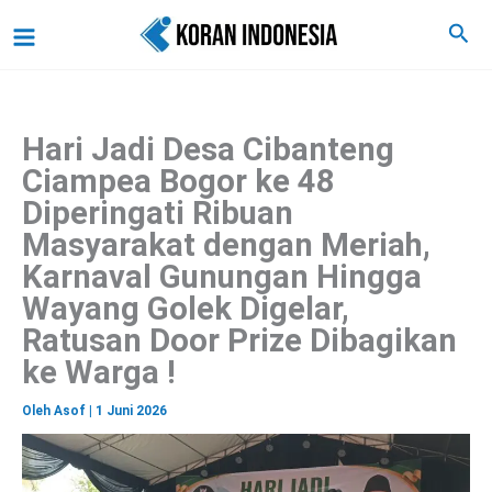
C
Lewati
Main
Cari
a
ke
r
Menu
i
konten
Hari Jadi Desa Cibanteng
Ciampea Bogor ke 48
Diperingati Ribuan
Masyarakat dengan Meriah,
Karnaval Gunungan Hingga
Wayang Golek Digelar,
Ratusan Door Prize Dibagikan
ke Warga !
Oleh
Asof
|
1 Juni 2026