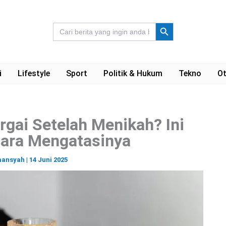
Search Button
Search
for:
i
Lifestyle
Sport
Politik & Hukum
Tekno
Ot
rgai Setelah Menikah? Ini
ara Mengatasinya
mansyah
|
14 Juni 2025