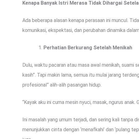
Kenapa Banyak Istri Merasa Tidak Dihargai Setel
Ada beberapa alasan kenapa perasaan ini muncul. Tidak
komunikasi, ekspektasi, dan perubahan dinamika dalam 
Perhatian Berkurang Setelah Menikah
Dulu, waktu pacaran atau masa awal menikah, suami seri
kasih”. Tapi makin lama, semua itu mulai jarang terden
profesional” alih-alih pasangan hidup.
“Kayak aku ini cuma mesin nyuci, masak, ngurus anak. G
Ini masalah yang umum terjadi, dan sering kali tanpa d
menunjukkan cinta dengan ‘menafkahi’ dan ‘pulang tepa