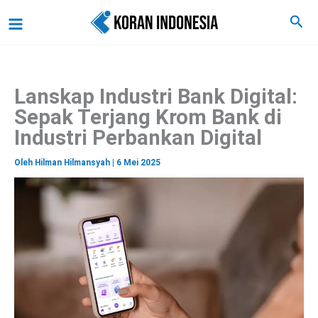
C
Lewati
Main
Cari
a
ke
r
Menu
i
konten
Lanskap Industri Bank Digital:
Sepak Terjang Krom Bank di
Industri Perbankan Digital
Oleh
Hilman Hilmansyah
|
6 Mei 2025