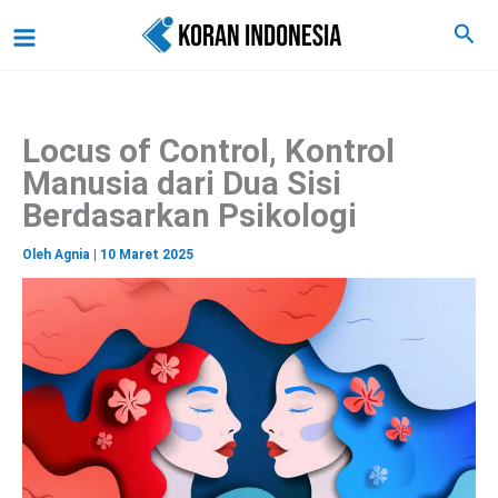
C
Lewati
Main
Cari
a
ke
r
Menu
i
konten
Locus of Control, Kontrol
Manusia dari Dua Sisi
Berdasarkan Psikologi
Oleh
Agnia
|
10 Maret 2025