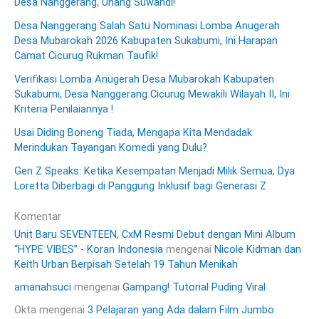
Desa Nanggerang, Unang Suwandi!
Desa Nanggerang Salah Satu Nominasi Lomba Anugerah
Desa Mubarokah 2026 Kabupaten Sukabumi, Ini Harapan
Camat Cicurug Rukman Taufik!
Verifikasi Lomba Anugerah Desa Mubarokah Kabupaten
Sukabumi, Desa Nanggerang Cicurug Mewakili Wilayah II, Ini
Kriteria Penilaiannya !
Usai Diding Boneng Tiada, Mengapa Kita Mendadak
Merindukan Tayangan Komedi yang Dulu?
Gen Z Speaks: Ketika Kesempatan Menjadi Milik Semua, Dya
Loretta Diberbagi di Panggung Inklusif bagi Generasi Z
Komentar
Unit Baru SEVENTEEN, CxM Resmi Debut dengan Mini Album
“HYPE VIBES” - Koran Indonesia
mengenai
Nicole Kidman dan
Keith Urban Berpisah Setelah 19 Tahun Menikah
amanahsuci
mengenai
Gampang! Tutorial Puding Viral
Okta
mengenai
3 Pelajaran yang Ada dalam Film Jumbo