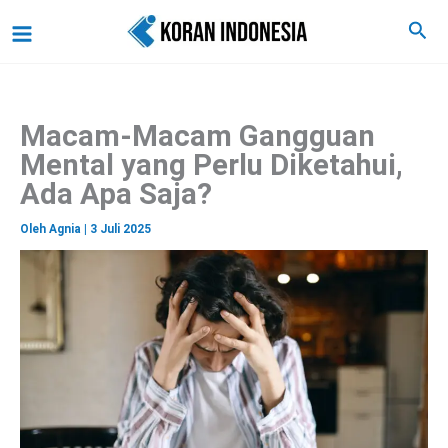
C
Lewati
Main
Cari
a
ke
r
Menu
i
konten
Macam-Macam Gangguan
Mental yang Perlu Diketahui,
Ada Apa Saja?
Oleh
Agnia
|
3 Juli 2025