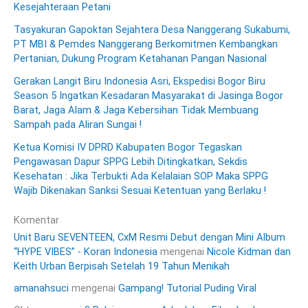
Kesejahteraan Petani
Tasyakuran Gapoktan Sejahtera Desa Nanggerang Sukabumi,
PT MBI & Pemdes Nanggerang Berkomitmen Kembangkan
Pertanian, Dukung Program Ketahanan Pangan Nasional
Gerakan Langit Biru Indonesia Asri, Ekspedisi Bogor Biru
Season 5 Ingatkan Kesadaran Masyarakat di Jasinga Bogor
Barat, Jaga Alam & Jaga Kebersihan Tidak Membuang
Sampah pada Aliran Sungai !
Ketua Komisi IV DPRD Kabupaten Bogor Tegaskan
Pengawasan Dapur SPPG Lebih Ditingkatkan, Sekdis
Kesehatan : Jika Terbukti Ada Kelalaian SOP Maka SPPG
Wajib Dikenakan Sanksi Sesuai Ketentuan yang Berlaku !
Komentar
Unit Baru SEVENTEEN, CxM Resmi Debut dengan Mini Album
“HYPE VIBES” - Koran Indonesia
mengenai
Nicole Kidman dan
Keith Urban Berpisah Setelah 19 Tahun Menikah
amanahsuci
mengenai
Gampang! Tutorial Puding Viral