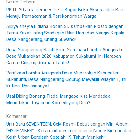
Berita Terbaru
PKTD 20 Juta Pemdes Petir Bogor Buka Akses Jalan Baru
Menuju Pemakaman & Perekonomian Warga
Alkiya sheyra Eldiana Bocah SD sampaikan Pidato dengan
Tema Zakat Infaq Shadaqah Bikin Haru dan Nangis Kepala
Desa Nanggerang, Unang Suwandi!
Desa Nanggerang Salah Satu Nominasi Lomba Anugerah
Desa Mubarokah 2026 Kabupaten Sukabumi, Ini Harapan
Camat Cicurug Rukman Taufik!
Verifikasi Lomba Anugerah Desa Mubarokah Kabupaten
Sukabumi, Desa Nanggerang Cicurug Mewakili Wilayah II, Ini
Kriteria Penilaiannya !
Usai Diding Boneng Tiada, Mengapa Kita Mendadak
Merindukan Tayangan Komedi yang Dulu?
Komentar
Unit Baru SEVENTEEN, CxM Resmi Debut dengan Mini Album
“HYPE VIBES” - Koran Indonesia
mengenai
Nicole Kidman dan
Keith Urban Berpisah Setelah 19 Tahun Menikah