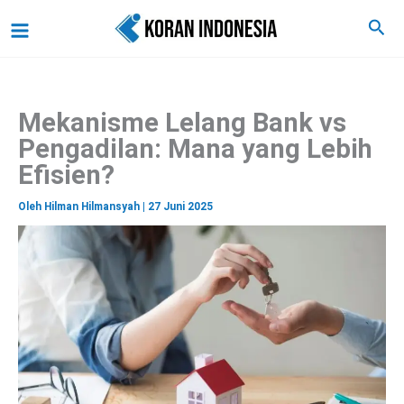
C
Lewati
Main
Cari
a
ke
r
Menu
i
konten
Mekanisme Lelang Bank vs
Pengadilan: Mana yang Lebih
Efisien?
Oleh
Hilman Hilmansyah
|
27 Juni 2025