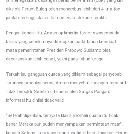
Ia menegaskan, cadangan beras pemerintah (CBP) yang kini
dikelola Perum Bulog telah menembus lebih dari 4 juta ton—
jumlah tertinggi dalam hampir enam dekade terakhir.
Dengan kondisi itu, Amran optimistis target swasembada
beras yang sebelumnya ditetapkan pada tahun keempat
masa pemerintahan Presiden Prabowo Subianto bisa
direalisasikan lebih cepat, yakni pada tahun ketiga.
Terkait isu gangguan cuaca yang diklaim sebagai penyebab
turunnya produksi beras, Amran menyebut tudingan tersebut
tidak terbukti. Setelah ditelusuri oleh Satgas Pangan,
informasi itu dinilai tidak valid.
“Setelah diperiksa, ternyata klaim anomali cuaca itu tidak
benar. Mereka pun sudah menyampaikan permintaan maaf
kepada Satgas. Tapi saya bilang, ini tidak bisa dibiarkan. Harus