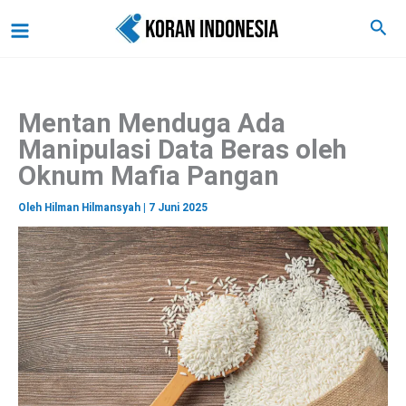
C
Lewati
Main
Cari
a
ke
r
Menu
i
konten
Mentan Menduga Ada
Manipulasi Data Beras oleh
Oknum Mafia Pangan
Oleh
Hilman Hilmansyah
|
7 Juni 2025