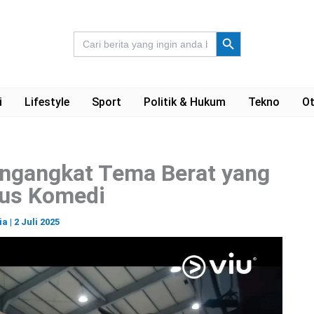
Search Button
Search
for:
i
Lifestyle
Sport
Politik & Hukum
Tekno
Ot
engangkat Tema Berat yang
us Komedi
ia
|
2 Juli 2025