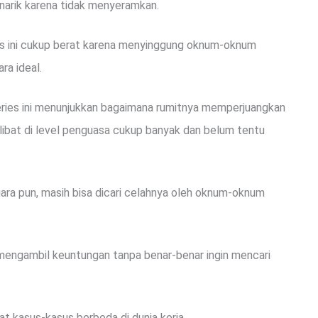
narik karena tidak menyeramkan.
es ini cukup berat karena menyinggung oknum-oknum
ra ideal.
, series ini menunjukkan bagaimana rumitnya memperjuangkan
libat di level penguasa cukup banyak dan belum tentu
ara pun, masih bisa dicari celahnya oleh oknum-oknum
 mengambil keuntungan tanpa benar-benar ingin mencari
at kasus-kasus berbeda di dunia kerja.