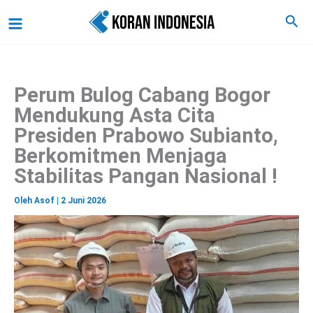
C
Lewati
Main
Cari
a
ke
r
Menu
i
konten
Perum Bulog Cabang Bogor
Mendukung Asta Cita
Presiden Prabowo Subianto,
Berkomitmen Menjaga
Stabilitas Pangan Nasional !
Oleh
Asof
|
2 Juni 2026