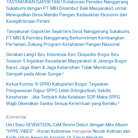
TASYAKURAN GAPOKTAN ! Kolaborasi Pemdes Nanggerang
Sukabumi dengan PT MBI Disambut Baik Masyarakat, untuk
Mewujudkan Desa Mandiri Pangan, Kedaulatan Ekonomi dan
Kesejahteraan Petani
Tasyakuran Gapoktan Sejahtera Desa Nanggerang Sukabumi,
PT MBI & Pemdes Nanggerang Berkomitmen Kembangkan
Pertanian, Dukung Program Ketahanan Pangan Nasional
Gerakan Langit Biru Indonesia Asri, Ekspedisi Bogor Biru
Season 5 Ingatkan Kesadaran Masyarakat di Jasinga Bogor
Barat, Jaga Alam & Jaga Kebersihan Tidak Membuang
Sampah pada Aliran Sungai !
Ketua Komisi IV DPRD Kabupaten Bogor Tegaskan
Pengawasan Dapur SPPG Lebih Ditingkatkan, Sekdis
Kesehatan : Jika Terbukti Ada Kelalaian SOP Maka SPPG
Wajib Dikenakan Sanksi Sesuai Ketentuan yang Berlaku !
Komentar
Unit Baru SEVENTEEN, CxM Resmi Debut dengan Mini Album
“HYPE VIBES” - Koran Indonesia
mengenai
Nicole Kidman dan
Keith Urban Berpisah Setelah 19 Tahun Menikah