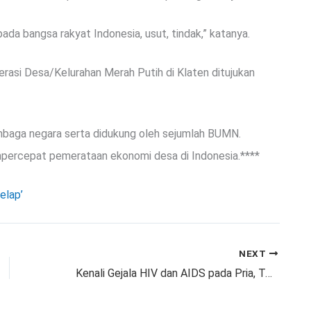
ada bangsa rakyat Indonesia, usut, tindak,” katanya.
asi Desa/Kelurahan Merah Putih di Klaten ditujukan
embaga negara serta didukung oleh sejumlah BUMN.
empercepat pemerataan ekonomi desa di Indonesia.****
elap’
NEXT
Kenali Gejala HIV dan AIDS pada Pria, Termasuk di Area Kemaluan