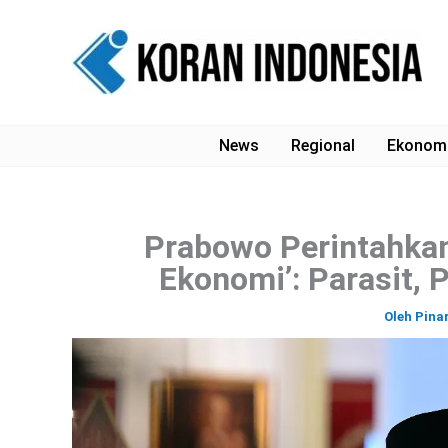
Lewati
ke
konten
News
Regional
Ekonom
Prabowo Perintahkan
Ekonomi’: Parasit, 
Oleh
Pina