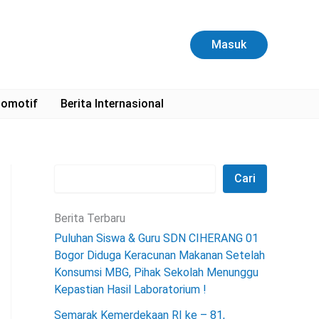
C
a
r
Masuk
i
omotif
Berita Internasional
Cari
Berita Terbaru
Puluhan Siswa & Guru SDN CIHERANG 01
Bogor Diduga Keracunan Makanan Setelah
Konsumsi MBG, Pihak Sekolah Menunggu
Kepastian Hasil Laboratorium !
Semarak Kemerdekaan RI ke – 81,