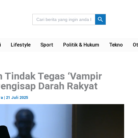
Search Button
Search
for:
i
Lifestyle
Sport
Politik & Hukum
Tekno
Ot
 Tindak Tegas ‘Vampir
Pengisap Darah Rakyat
ra
|
21 Juli 2025