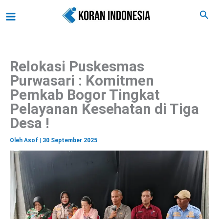
C
Lewati
Main
Cari
a
ke
r
Menu
i
konten
Relokasi Puskesmas
Purwasari : Komitmen
Pemkab Bogor Tingkat
Pelayanan Kesehatan di Tiga
Desa !
Oleh
Asof
|
30 September 2025