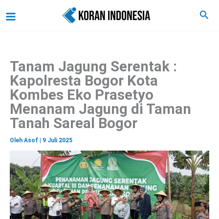
C
Lewati
Main
Cari
a
ke
r
Menu
i
konten
Tanam Jagung Serentak :
Kapolresta Bogor Kota
Kombes Eko Prasetyo
Menanam Jagung di Taman
Tanah Sareal Bogor
Oleh
Asof
|
9 Juli 2025