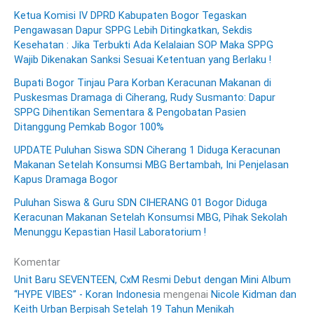
Ketua Komisi IV DPRD Kabupaten Bogor Tegaskan
Pengawasan Dapur SPPG Lebih Ditingkatkan, Sekdis
Kesehatan : Jika Terbukti Ada Kelalaian SOP Maka SPPG
Wajib Dikenakan Sanksi Sesuai Ketentuan yang Berlaku !
Bupati Bogor Tinjau Para Korban Keracunan Makanan di
Puskesmas Dramaga di Ciherang, Rudy Susmanto: Dapur
SPPG Dihentikan Sementara & Pengobatan Pasien
Ditanggung Pemkab Bogor 100%
UPDATE Puluhan Siswa SDN Ciherang 1 Diduga Keracunan
Makanan Setelah Konsumsi MBG Bertambah, Ini Penjelasan
Kapus Dramaga Bogor
Puluhan Siswa & Guru SDN CIHERANG 01 Bogor Diduga
Keracunan Makanan Setelah Konsumsi MBG, Pihak Sekolah
Menunggu Kepastian Hasil Laboratorium !
Komentar
Unit Baru SEVENTEEN, CxM Resmi Debut dengan Mini Album
“HYPE VIBES” - Koran Indonesia
mengenai
Nicole Kidman dan
Keith Urban Berpisah Setelah 19 Tahun Menikah