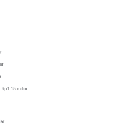
r
ar
a
 Rp1,15 miliar
iar