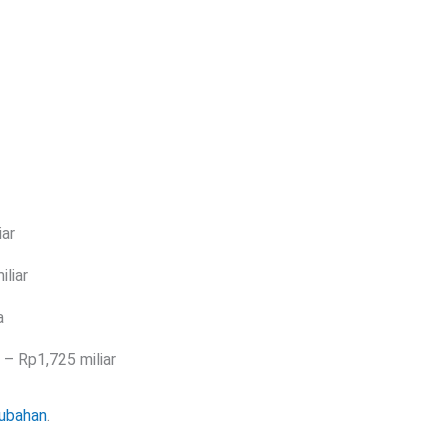
iar
iliar
a
 – Rp1,725 miliar
rubahan
.