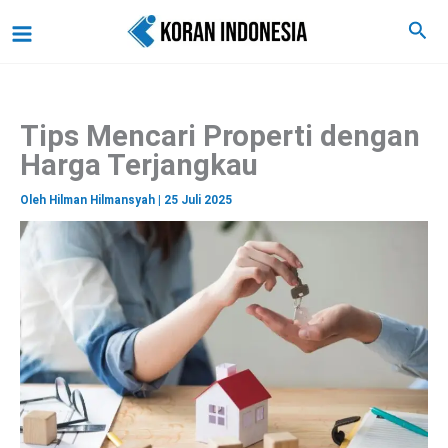
C
Lewati
Main
Cari
a
ke
r
Menu
i
konten
Tips Mencari Properti dengan
Harga Terjangkau
Oleh
Hilman Hilmansyah
|
25 Juli 2025