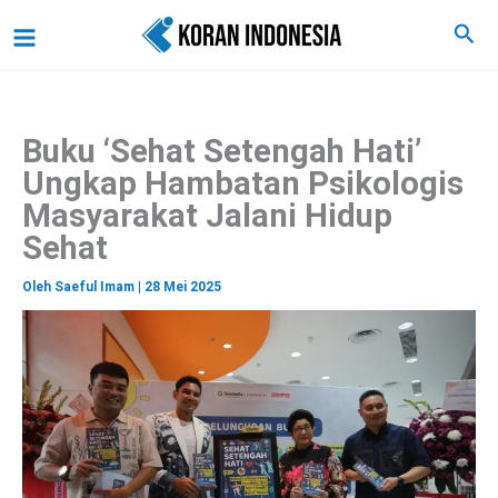
C
Lewati
Main
Cari
a
ke
r
Menu
i
konten
Buku ‘Sehat Setengah Hati’
Ungkap Hambatan Psikologis
Masyarakat Jalani Hidup
Sehat
Oleh
Saeful Imam
|
28 Mei 2025