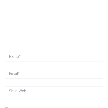
sini..
Name*
Email*
Situs
Web