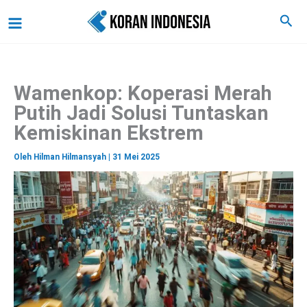
C
Lewati
Main
Cari
a
ke
r
Menu
i
konten
Wamenkop: Koperasi Merah
Putih Jadi Solusi Tuntaskan
Kemiskinan Ekstrem
Oleh
Hilman Hilmansyah
|
31 Mei 2025