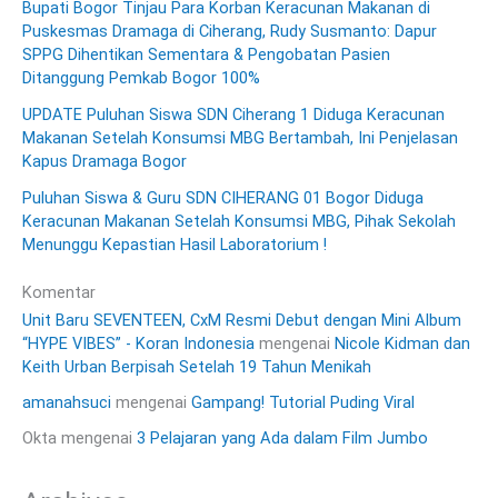
Bupati Bogor Tinjau Para Korban Keracunan Makanan di
Puskesmas Dramaga di Ciherang, Rudy Susmanto: Dapur
SPPG Dihentikan Sementara & Pengobatan Pasien
Ditanggung Pemkab Bogor 100%
UPDATE Puluhan Siswa SDN Ciherang 1 Diduga Keracunan
Makanan Setelah Konsumsi MBG Bertambah, Ini Penjelasan
Kapus Dramaga Bogor
Puluhan Siswa & Guru SDN CIHERANG 01 Bogor Diduga
Keracunan Makanan Setelah Konsumsi MBG, Pihak Sekolah
Menunggu Kepastian Hasil Laboratorium !
Komentar
Unit Baru SEVENTEEN, CxM Resmi Debut dengan Mini Album
“HYPE VIBES” - Koran Indonesia
mengenai
Nicole Kidman dan
Keith Urban Berpisah Setelah 19 Tahun Menikah
amanahsuci
mengenai
Gampang! Tutorial Puding Viral
Okta
mengenai
3 Pelajaran yang Ada dalam Film Jumbo