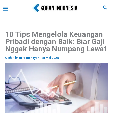
C
Lewati
Main
Cari
a
ke
r
Menu
i
konten
10 Tips Mengelola Keuangan
Pribadi dengan Baik: Biar Gaji
Nggak Hanya Numpang Lewat
Oleh
Hilman Hilmansyah
|
28 Mei 2025