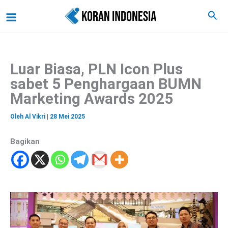
C
Lewati
Main
Cari
a
ke
r
Menu
i
konten
Luar Biasa, PLN Icon Plus
sabet 5 Penghargaan BUMN
Marketing Awards 2025
Oleh
Al Vikri
|
28 Mei 2025
Bagikan