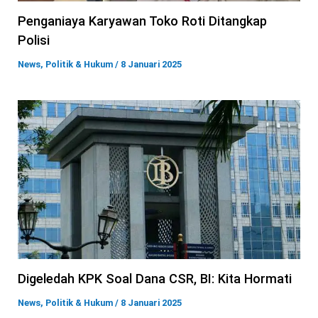
Penganiaya Karyawan Toko Roti Ditangkap
Polisi
News
,
Politik & Hukum
/
8 Januari 2025
Digeledah KPK Soal Dana CSR, BI: Kita Hormati
News
,
Politik & Hukum
/
8 Januari 2025