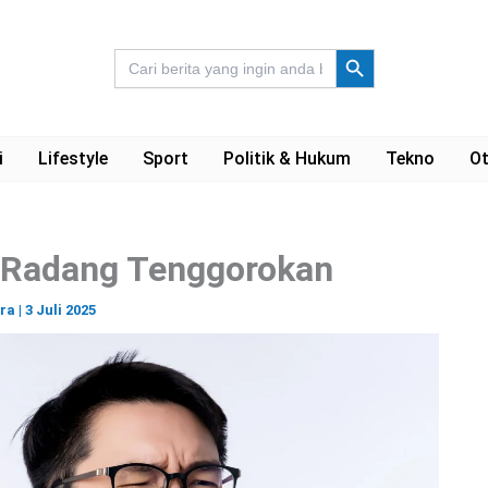
Search Button
Search
for:
i
Lifestyle
Sport
Politik & Hukum
Tekno
Ot
Radang Tenggorokan
ara
|
3 Juli 2025