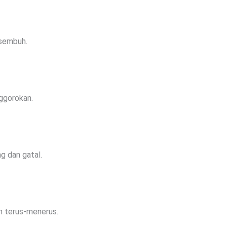
 sembuh.
nggorokan.
g dan gatal.
h terus-menerus.