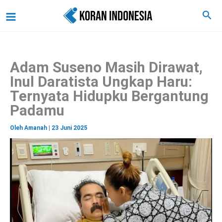
C
Lewati
Main
Cari
a
ke
r
Menu
i
konten
Adam Suseno Masih Dirawat,
Inul Daratista Ungkap Haru:
Ternyata Hidupku Bergantung
Padamu
Oleh
Amanah
|
23 Juni 2025