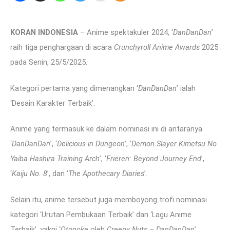
KORAN INDONESIA
– Anime spektakuler 2024, ‘
DanDanDan
’
raih tiga penghargaan di acara
Crunchyroll Anime Awards
2025
pada Senin, 25/5/2025.
Kategori pertama yang dimenangkan ‘
DanDanDan
’ ialah
‘Desain Karakter Terbaik’.
Anime yang termasuk ke dalam nominasi ini di antaranya
‘
DanDanDan
’, ‘
Delicious in Dungeon
’, ‘
Demon Slayer Kimetsu No
Yaiba Hashira Training Arch
’, ‘
Frieren: Beyond Journey End
’,
‘
Kaiju No. 8
’, dan ‘
The Apothecary Diaries
’.
Selain itu, anime tersebut juga memboyong trofi nominasi
kategori ‘Urutan Pembukaan Terbaik’ dan ‘Lagu Anime
Terbaik’, yakni ‘
Otonoke
oleh
Creepy Nuts – DanDanDan
’.