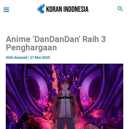
C
Lewati
Main
Cari
a
ke
r
Menu
i
konten
Anime ‘DanDanDan’ Raih 3
Penghargaan
Oleh
Amanah
|
27 Mei 2025