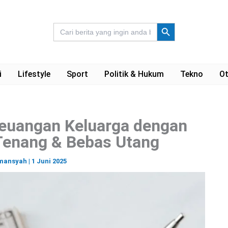
Search Button
Search
for:
i
Lifestyle
Sport
Politik & Hukum
Tekno
Ot
euangan Keluarga dengan
 Tenang & Bebas Utang
lmansyah
|
1 Juni 2025