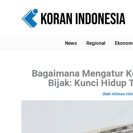
Lewati
ke
konten
News
Regional
Ekonom
Bagaimana Mengatur K
Bijak: Kunci Hidup
Oleh
Hilman Hi