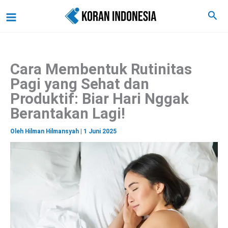
C
Lewati
Main
Cari
a
ke
r
Menu
i
konten
Cara Membentuk Rutinitas
Pagi yang Sehat dan
Produktif: Biar Hari Nggak
Berantakan Lagi!
Oleh
Hilman Hilmansyah
|
1 Juni 2025