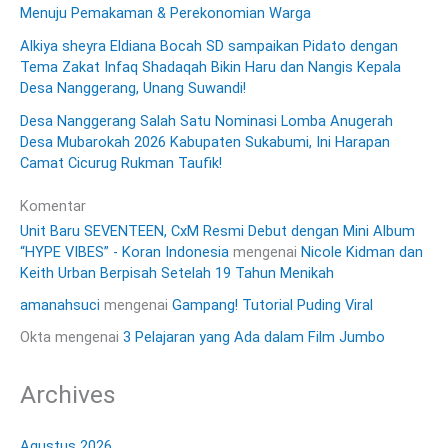
Menuju Pemakaman & Perekonomian Warga
Alkiya sheyra Eldiana Bocah SD sampaikan Pidato dengan
Tema Zakat Infaq Shadaqah Bikin Haru dan Nangis Kepala
Desa Nanggerang, Unang Suwandi!
Desa Nanggerang Salah Satu Nominasi Lomba Anugerah
Desa Mubarokah 2026 Kabupaten Sukabumi, Ini Harapan
Camat Cicurug Rukman Taufik!
Komentar
Unit Baru SEVENTEEN, CxM Resmi Debut dengan Mini Album
“HYPE VIBES” - Koran Indonesia
mengenai
Nicole Kidman dan
Keith Urban Berpisah Setelah 19 Tahun Menikah
amanahsuci
mengenai
Gampang! Tutorial Puding Viral
Okta
mengenai
3 Pelajaran yang Ada dalam Film Jumbo
Archives
Agustus 2026