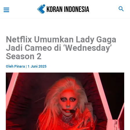
C
Lewati
Main
Cari
a
ke
r
Menu
i
konten
Netflix Umumkan Lady Gaga
Jadi Cameo di ‘Wednesday’
Season 2
Oleh
Pinara
|
1 Juni 2025