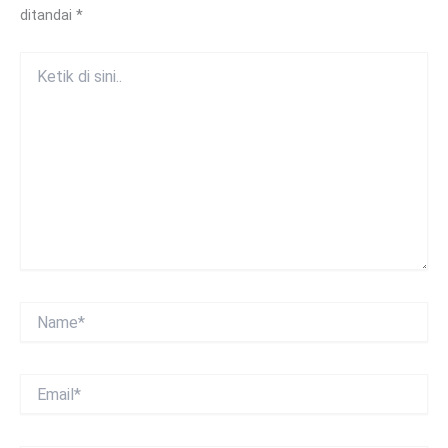
ditandai
*
Ketik
di
sini..
Name*
Email*