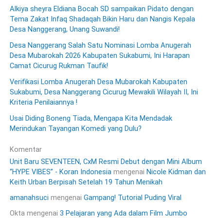
Alkiya sheyra Eldiana Bocah SD sampaikan Pidato dengan
Tema Zakat Infaq Shadaqah Bikin Haru dan Nangis Kepala
Desa Nanggerang, Unang Suwandi!
Desa Nanggerang Salah Satu Nominasi Lomba Anugerah
Desa Mubarokah 2026 Kabupaten Sukabumi, Ini Harapan
Camat Cicurug Rukman Taufik!
Verifikasi Lomba Anugerah Desa Mubarokah Kabupaten
Sukabumi, Desa Nanggerang Cicurug Mewakili Wilayah II, Ini
Kriteria Penilaiannya !
Usai Diding Boneng Tiada, Mengapa Kita Mendadak
Merindukan Tayangan Komedi yang Dulu?
Komentar
Unit Baru SEVENTEEN, CxM Resmi Debut dengan Mini Album
“HYPE VIBES” - Koran Indonesia
mengenai
Nicole Kidman dan
Keith Urban Berpisah Setelah 19 Tahun Menikah
amanahsuci
mengenai
Gampang! Tutorial Puding Viral
Okta
mengenai
3 Pelajaran yang Ada dalam Film Jumbo