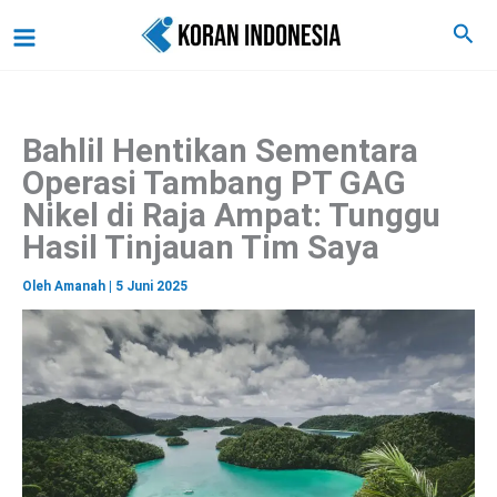
C
Lewati
Main
Cari
a
ke
r
Menu
i
konten
Bahlil Hentikan Sementara
Operasi Tambang PT GAG
Nikel di Raja Ampat: Tunggu
Hasil Tinjauan Tim Saya
Oleh
Amanah
|
5 Juni 2025