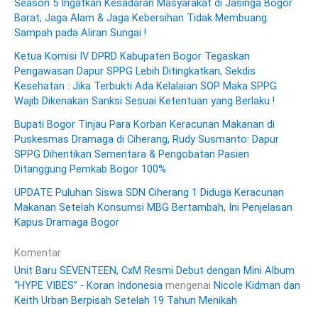
Season 5 Ingatkan Kesadaran Masyarakat di Jasinga Bogor
Barat, Jaga Alam & Jaga Kebersihan Tidak Membuang
Sampah pada Aliran Sungai !
Ketua Komisi IV DPRD Kabupaten Bogor Tegaskan
Pengawasan Dapur SPPG Lebih Ditingkatkan, Sekdis
Kesehatan : Jika Terbukti Ada Kelalaian SOP Maka SPPG
Wajib Dikenakan Sanksi Sesuai Ketentuan yang Berlaku !
Bupati Bogor Tinjau Para Korban Keracunan Makanan di
Puskesmas Dramaga di Ciherang, Rudy Susmanto: Dapur
SPPG Dihentikan Sementara & Pengobatan Pasien
Ditanggung Pemkab Bogor 100%
UPDATE Puluhan Siswa SDN Ciherang 1 Diduga Keracunan
Makanan Setelah Konsumsi MBG Bertambah, Ini Penjelasan
Kapus Dramaga Bogor
Komentar
Unit Baru SEVENTEEN, CxM Resmi Debut dengan Mini Album
“HYPE VIBES” - Koran Indonesia
mengenai
Nicole Kidman dan
Keith Urban Berpisah Setelah 19 Tahun Menikah