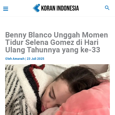
C
Lewati
Main
Cari
a
ke
r
Menu
i
konten
Benny Blanco Unggah Momen
Tidur Selena Gomez di Hari
Ulang Tahunnya yang ke-33
Oleh
Amanah
|
23 Juli 2025