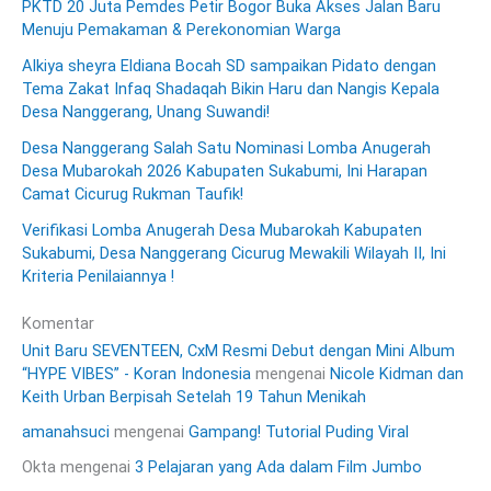
PKTD 20 Juta Pemdes Petir Bogor Buka Akses Jalan Baru
Menuju Pemakaman & Perekonomian Warga
Alkiya sheyra Eldiana Bocah SD sampaikan Pidato dengan
Tema Zakat Infaq Shadaqah Bikin Haru dan Nangis Kepala
Desa Nanggerang, Unang Suwandi!
Desa Nanggerang Salah Satu Nominasi Lomba Anugerah
Desa Mubarokah 2026 Kabupaten Sukabumi, Ini Harapan
Camat Cicurug Rukman Taufik!
Verifikasi Lomba Anugerah Desa Mubarokah Kabupaten
Sukabumi, Desa Nanggerang Cicurug Mewakili Wilayah II, Ini
Kriteria Penilaiannya !
Komentar
Unit Baru SEVENTEEN, CxM Resmi Debut dengan Mini Album
“HYPE VIBES” - Koran Indonesia
mengenai
Nicole Kidman dan
Keith Urban Berpisah Setelah 19 Tahun Menikah
amanahsuci
mengenai
Gampang! Tutorial Puding Viral
Okta
mengenai
3 Pelajaran yang Ada dalam Film Jumbo