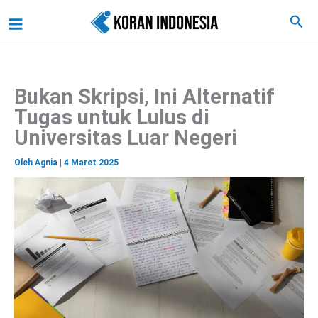
C
Lewati
Main
Cari
a
ke
r
Menu
i
konten
Bukan Skripsi, Ini Alternatif
Tugas untuk Lulus di
Universitas Luar Negeri
Oleh
Agnia
|
4 Maret 2025