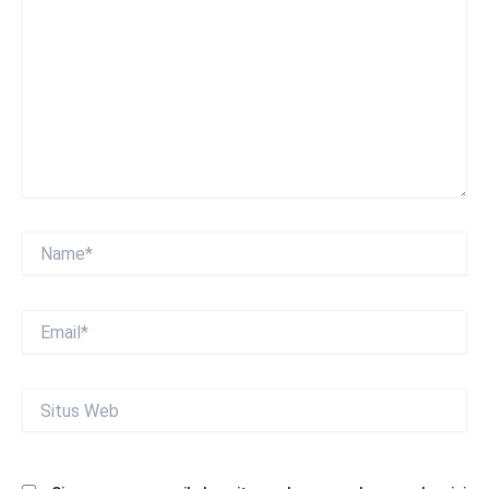
sini..
Name*
Email*
Situs
Web