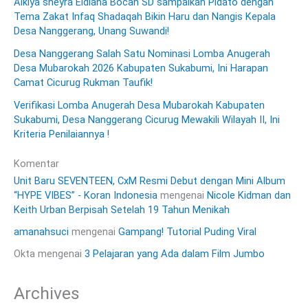
Alkiya sheyra Eldiana Bocah SD sampaikan Pidato dengan
Tema Zakat Infaq Shadaqah Bikin Haru dan Nangis Kepala
Desa Nanggerang, Unang Suwandi!
Desa Nanggerang Salah Satu Nominasi Lomba Anugerah
Desa Mubarokah 2026 Kabupaten Sukabumi, Ini Harapan
Camat Cicurug Rukman Taufik!
Verifikasi Lomba Anugerah Desa Mubarokah Kabupaten
Sukabumi, Desa Nanggerang Cicurug Mewakili Wilayah II, Ini
Kriteria Penilaiannya !
Komentar
Unit Baru SEVENTEEN, CxM Resmi Debut dengan Mini Album
“HYPE VIBES” - Koran Indonesia
mengenai
Nicole Kidman dan
Keith Urban Berpisah Setelah 19 Tahun Menikah
amanahsuci
mengenai
Gampang! Tutorial Puding Viral
Okta
mengenai
3 Pelajaran yang Ada dalam Film Jumbo
Archives