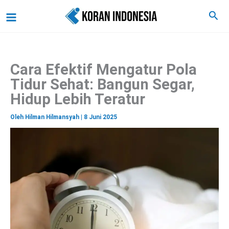
C
Lewati
Main
Cari
a
ke
r
Menu
i
konten
Cara Efektif Mengatur Pola
Tidur Sehat: Bangun Segar,
Hidup Lebih Teratur
Oleh
Hilman Hilmansyah
|
8 Juni 2025