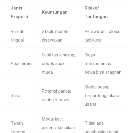
Jenis
Risiko/
Keuntungan
Properti
Tantangan
Rumah
Stabil, mudah
Perawatan, lokasi
tinggal
disewakan
jadi kunci
Fasilitas lengkap,
Biaya
Apartemen
cocok anak
maintenance,
muda
sewa bisa stagnan
Modal besar,
Potensi ganda:
Ruko
tergantung lokasi
usaha + sewa
usaha
Modal kecil,
Tanah
Tidak ada
potensi kenaikan
kosong
penghasilan pasif