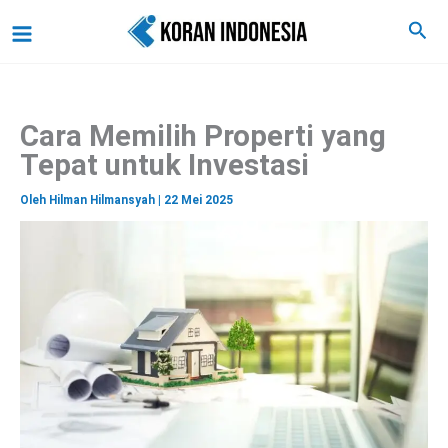
C
Lewati
Main
Cari
a
ke
r
Menu
i
konten
Cara Memilih Properti yang
Tepat untuk Investasi
Oleh
Hilman Hilmansyah
|
22 Mei 2025