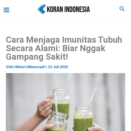
C
Lewati
Main
Cari
a
ke
r
Menu
i
konten
Cara Menjaga Imunitas Tubuh
Secara Alami: Biar Nggak
Gampang Sakit!
Oleh
Hilman Hilmansyah
|
23 Juli 2025