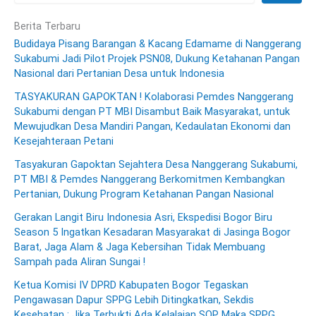
Berita Terbaru
Budidaya Pisang Barangan & Kacang Edamame di Nanggerang
Sukabumi Jadi Pilot Projek PSN08, Dukung Ketahanan Pangan
Nasional dari Pertanian Desa untuk Indonesia
TASYAKURAN GAPOKTAN ! Kolaborasi Pemdes Nanggerang
Sukabumi dengan PT MBI Disambut Baik Masyarakat, untuk
Mewujudkan Desa Mandiri Pangan, Kedaulatan Ekonomi dan
Kesejahteraan Petani
Tasyakuran Gapoktan Sejahtera Desa Nanggerang Sukabumi,
PT MBI & Pemdes Nanggerang Berkomitmen Kembangkan
Pertanian, Dukung Program Ketahanan Pangan Nasional
Gerakan Langit Biru Indonesia Asri, Ekspedisi Bogor Biru
Season 5 Ingatkan Kesadaran Masyarakat di Jasinga Bogor
Barat, Jaga Alam & Jaga Kebersihan Tidak Membuang
Sampah pada Aliran Sungai !
Ketua Komisi IV DPRD Kabupaten Bogor Tegaskan
Pengawasan Dapur SPPG Lebih Ditingkatkan, Sekdis
Kesehatan : Jika Terbukti Ada Kelalaian SOP Maka SPPG