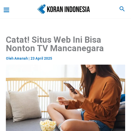
C
Lewati
Main
Cari
a
ke
r
Menu
i
konten
Catat! Situs Web Ini Bisa
Nonton TV Mancanegara
Oleh
Amanah
|
23 April 2025