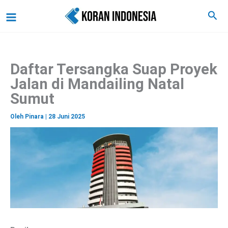
C
Lewati
Main
Cari
a
ke
r
Menu
i
konten
Daftar Tersangka Suap Proyek
Jalan di Mandailing Natal
Sumut
Oleh
Pinara
|
28 Juni 2025