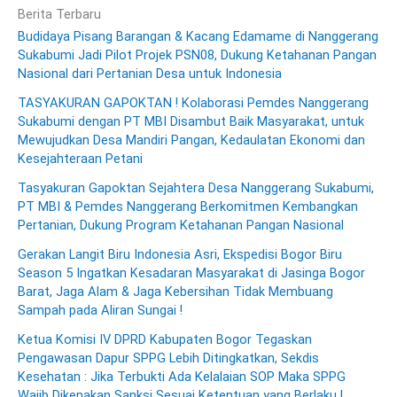
Berita Terbaru
Budidaya Pisang Barangan & Kacang Edamame di Nanggerang
Sukabumi Jadi Pilot Projek PSN08, Dukung Ketahanan Pangan
Nasional dari Pertanian Desa untuk Indonesia
TASYAKURAN GAPOKTAN ! Kolaborasi Pemdes Nanggerang
Sukabumi dengan PT MBI Disambut Baik Masyarakat, untuk
Mewujudkan Desa Mandiri Pangan, Kedaulatan Ekonomi dan
Kesejahteraan Petani
Tasyakuran Gapoktan Sejahtera Desa Nanggerang Sukabumi,
PT MBI & Pemdes Nanggerang Berkomitmen Kembangkan
Pertanian, Dukung Program Ketahanan Pangan Nasional
Gerakan Langit Biru Indonesia Asri, Ekspedisi Bogor Biru
Season 5 Ingatkan Kesadaran Masyarakat di Jasinga Bogor
Barat, Jaga Alam & Jaga Kebersihan Tidak Membuang
Sampah pada Aliran Sungai !
Ketua Komisi IV DPRD Kabupaten Bogor Tegaskan
Pengawasan Dapur SPPG Lebih Ditingkatkan, Sekdis
Kesehatan : Jika Terbukti Ada Kelalaian SOP Maka SPPG
Wajib Dikenakan Sanksi Sesuai Ketentuan yang Berlaku !