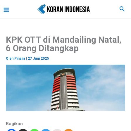
C
Lewati
Main
Cari
a
ke
r
Menu
i
konten
KPK OTT di Mandailing Natal,
6 Orang Ditangkap
Oleh
Pinara
|
27 Juni 2025
Bagikan