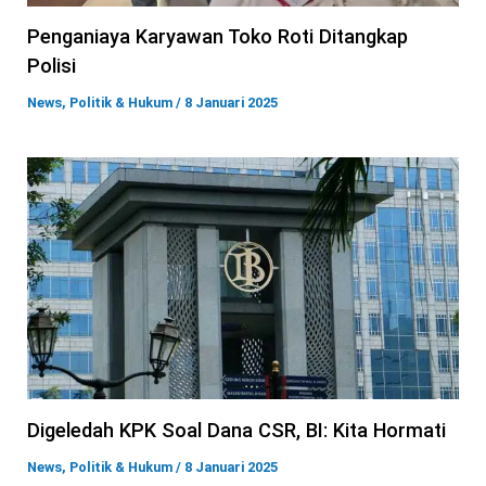
Penganiaya Karyawan Toko Roti Ditangkap
Polisi
News
,
Politik & Hukum
/
8 Januari 2025
Digeledah KPK Soal Dana CSR, BI: Kita Hormati
News
,
Politik & Hukum
/
8 Januari 2025