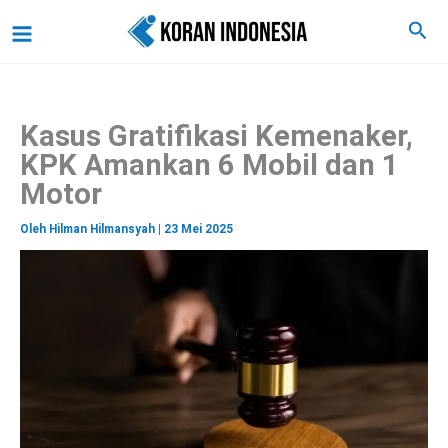
C
Lewati
Main
Cari
a
ke
r
Menu
i
konten
Kasus Gratifikasi Kemenaker,
KPK Amankan 6 Mobil dan 1
Motor
Oleh
Hilman Hilmansyah
|
23 Mei 2025