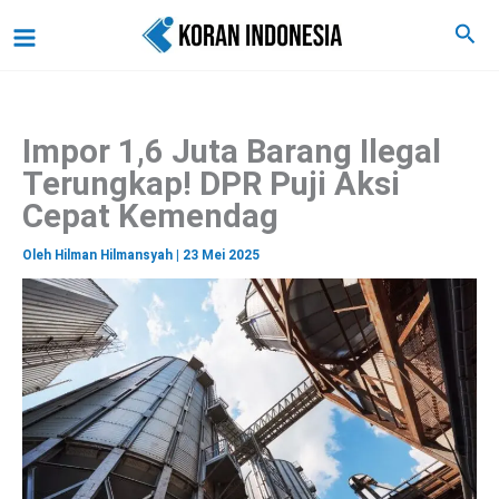
C
Lewati
Main
Cari
a
ke
r
Menu
i
konten
Impor 1,6 Juta Barang Ilegal
Terungkap! DPR Puji Aksi
Cepat Kemendag
Oleh
Hilman Hilmansyah
|
23 Mei 2025