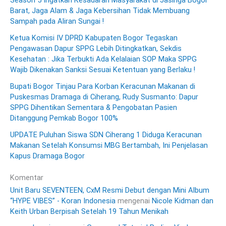
Season 5 Ingatkan Kesadaran Masyarakat di Jasinga Bogor
Barat, Jaga Alam & Jaga Kebersihan Tidak Membuang
Sampah pada Aliran Sungai !
Ketua Komisi IV DPRD Kabupaten Bogor Tegaskan
Pengawasan Dapur SPPG Lebih Ditingkatkan, Sekdis
Kesehatan : Jika Terbukti Ada Kelalaian SOP Maka SPPG
Wajib Dikenakan Sanksi Sesuai Ketentuan yang Berlaku !
Bupati Bogor Tinjau Para Korban Keracunan Makanan di
Puskesmas Dramaga di Ciherang, Rudy Susmanto: Dapur
SPPG Dihentikan Sementara & Pengobatan Pasien
Ditanggung Pemkab Bogor 100%
UPDATE Puluhan Siswa SDN Ciherang 1 Diduga Keracunan
Makanan Setelah Konsumsi MBG Bertambah, Ini Penjelasan
Kapus Dramaga Bogor
Komentar
Unit Baru SEVENTEEN, CxM Resmi Debut dengan Mini Album
“HYPE VIBES” - Koran Indonesia
mengenai
Nicole Kidman dan
Keith Urban Berpisah Setelah 19 Tahun Menikah