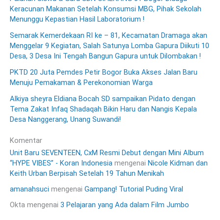
Keracunan Makanan Setelah Konsumsi MBG, Pihak Sekolah
Menunggu Kepastian Hasil Laboratorium !
Semarak Kemerdekaan RI ke – 81, Kecamatan Dramaga akan
Menggelar 9 Kegiatan, Salah Satunya Lomba Gapura Diikuti 10
Desa, 3 Desa Ini Tengah Bangun Gapura untuk Dilombakan !
PKTD 20 Juta Pemdes Petir Bogor Buka Akses Jalan Baru
Menuju Pemakaman & Perekonomian Warga
Alkiya sheyra Eldiana Bocah SD sampaikan Pidato dengan
Tema Zakat Infaq Shadaqah Bikin Haru dan Nangis Kepala
Desa Nanggerang, Unang Suwandi!
Komentar
Unit Baru SEVENTEEN, CxM Resmi Debut dengan Mini Album
“HYPE VIBES” - Koran Indonesia
mengenai
Nicole Kidman dan
Keith Urban Berpisah Setelah 19 Tahun Menikah
amanahsuci
mengenai
Gampang! Tutorial Puding Viral
Okta
mengenai
3 Pelajaran yang Ada dalam Film Jumbo