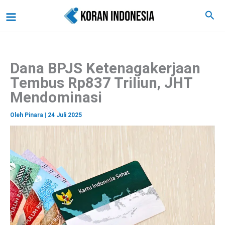
C
Lewati
Main
Cari
a
ke
r
Menu
i
konten
Dana BPJS Ketenagakerjaan
Tembus Rp837 Triliun, JHT
Mendominasi
Oleh
Pinara
|
24 Juli 2025