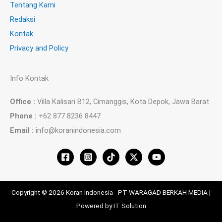
Tentang Kami
Redaksi
Kontak
Privacy and Policy
Info Kontak
Office :
Villa Kalisari B12, Cimanggis, Kota Depok, Jawa Barat
Phone :
+62 877 8236 8447
Email :
info@koranindonesia.com
Copyright © 2026 Koran Indonesia - PT WARAGAD BERKAH MEDIA |
Powered by IT Solution