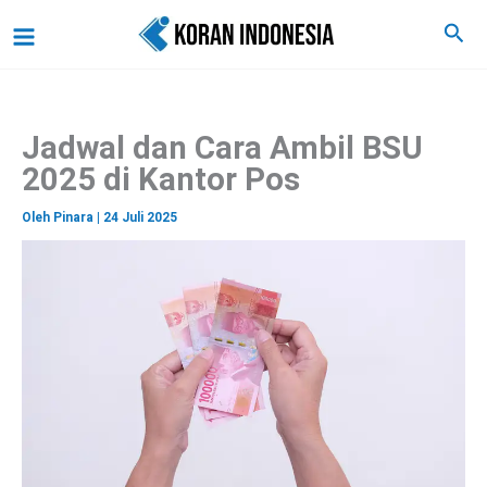
C
Lewati
Main
Cari
a
ke
r
Menu
i
konten
Jadwal dan Cara Ambil BSU
2025 di Kantor Pos
Oleh
Pinara
|
24 Juli 2025