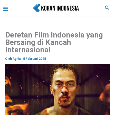
C
Lewati
Main
Cari
a
ke
r
Menu
i
konten
Deretan Film Indonesia yang
Bersaing di Kancah
Internasional
Oleh
Agnia
|
5 Februari 2025