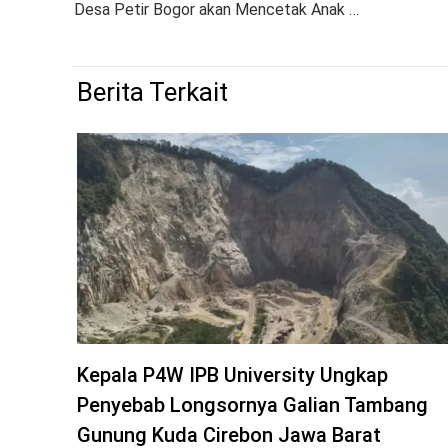
Desa Petir Bogor akan Mencetak Anak Muda Menjadi Sarjana S1 Melalui Program yang Dibiayai APBD Kabupaten Bogor & Budaya Sunda Kembali Dihidupkan Lewat Program Dayeuh Pajajaran
Berita Terkait
Kepala P4W IPB University Ungkap
Penyebab Longsornya Galian Tambang
Gunung Kuda Cirebon Jawa Barat