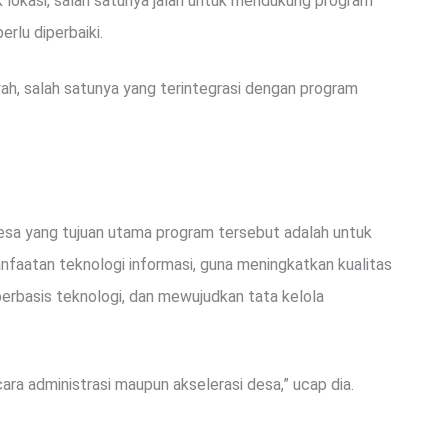
tik lokasi, salah satunya jalan untuk mendukung program
rlu diperbaiki.
yah, salah satunya yang terintegrasi dengan program
 desa yang tujuan utama program tersebut adalah untuk
faatan teknologi informasi, guna meningkatkan kualitas
rbasis teknologi, dan mewujudkan tata kelola
cara administrasi maupun akselerasi desa,” ucap dia.