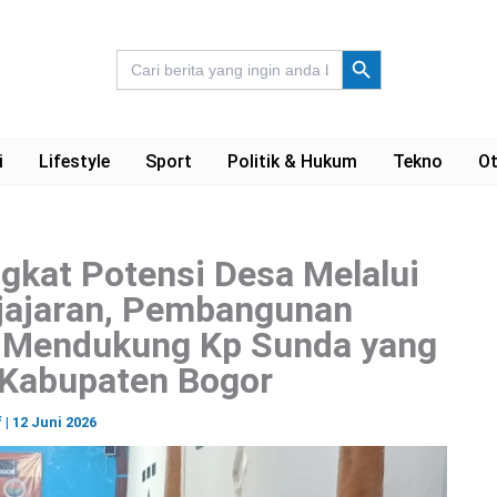
Search Button
Search
for:
i
Lifestyle
Sport
Politik & Hukum
Tekno
Ot
gkat Potensi Desa Melalui
jajaran, Pembangunan
n Mendukung Kp Sunda yang
 Kabupaten Bogor
f
|
12 Juni 2026