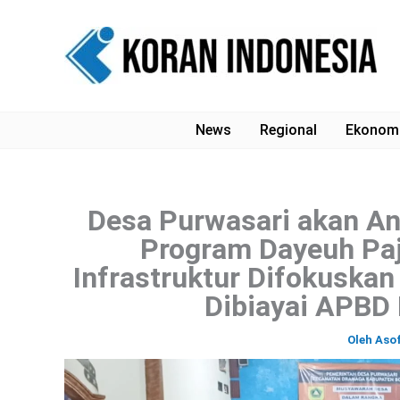
Lewati
ke
konten
News
Regional
Ekonom
Desa Purwasari akan An
Program Dayeuh Pa
Infrastruktur Difokuska
Dibiayai APBD
Oleh
Aso