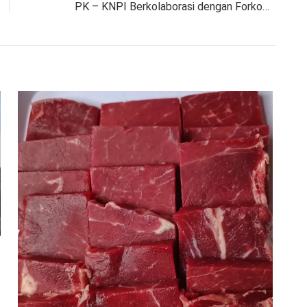
PK – KNPI Berkolaborasi dengan Forkopimcam Dramaga Menggelar Dramaga Bermunajat pada Momentum Perayaan Tahun Baru Islam 1 Muharram 1448 H