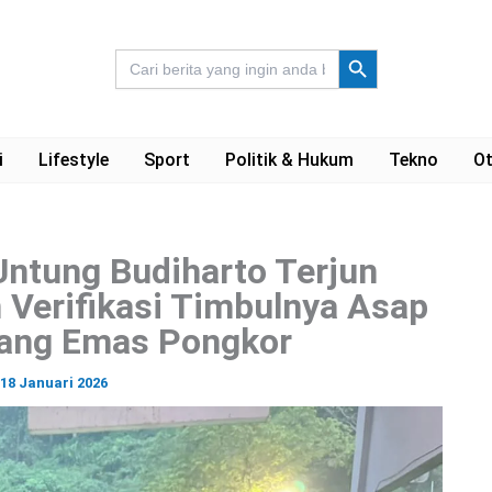
Search Button
Search
for:
i
Lifestyle
Sport
Politik & Hukum
Tekno
Ot
Untung Budiharto Terjun
 Verifikasi Timbulnya Asap
ang Emas Pongkor
18 Januari 2026