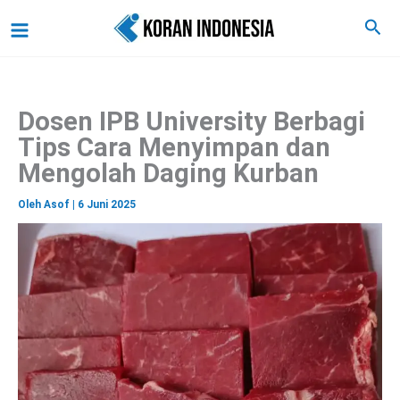
C
Lewati
Main
Cari
a
ke
r
Menu
i
konten
Dosen IPB University Berbagi
Tips Cara Menyimpan dan
Mengolah Daging Kurban
Oleh
Asof
|
6 Juni 2025