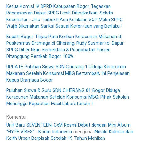
Ketua Komisi IV DPRD Kabupaten Bogor Tegaskan
Pengawasan Dapur SPPG Lebih Ditingkatkan, Sekdis
Kesehatan : Jika Terbukti Ada Kelalaian SOP Maka SPPG
Wajib Dikenakan Sanksi Sesuai Ketentuan yang Berlaku !
Bupati Bogor Tinjau Para Korban Keracunan Makanan di
Puskesmas Dramaga di Ciherang, Rudy Susmanto: Dapur
SPPG Dihentikan Sementara & Pengobatan Pasien
Ditanggung Pemkab Bogor 100%
UPDATE Puluhan Siswa SDN Ciherang 1 Diduga Keracunan
Makanan Setelah Konsumsi MBG Bertambah, Ini Penjelasan
Kapus Dramaga Bogor
Puluhan Siswa & Guru SDN CIHERANG 01 Bogor Diduga
Keracunan Makanan Setelah Konsumsi MBG, Pihak Sekolah
Menunggu Kepastian Hasil Laboratorium !
Komentar
Unit Baru SEVENTEEN, CxM Resmi Debut dengan Mini Album
“HYPE VIBES” - Koran Indonesia
mengenai
Nicole Kidman dan
Keith Urban Berpisah Setelah 19 Tahun Menikah